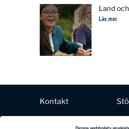
Land och
Läs mer
Kontakt
Stö
Tel: 08-568 432 00
Ge en 
Bankg
E-post:
Denna webbplats använde
Swish: