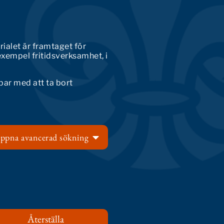
rialet är framtaget för
exempel fritidsverksamhet, i
bar med att ta bort
ppna avancerad sökning