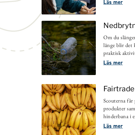
Läs mer
Nedbrytn
Om du slänger
länge blir det
praktisk aktivit
Läs mer
Fairtrade
Scouterna får 
produkter sam
hinderbana i en
Läs mer