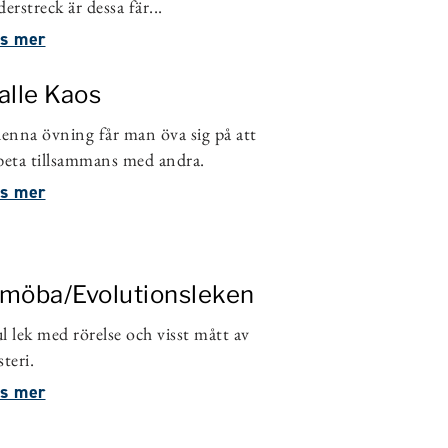
derstreck är dessa fär...
s mer
alle Kaos
denna övning får man öva sig på att
beta tillsammans med andra.
s mer
möba/Evolutionsleken
l lek med rörelse och visst mått av
steri.
s mer