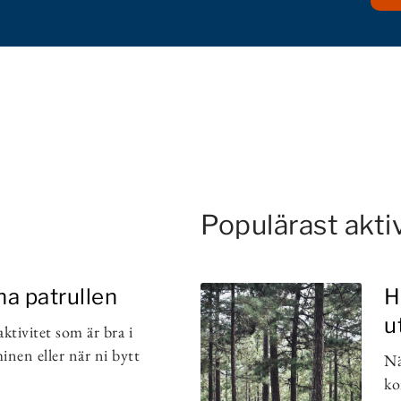
Populärast akti
na patrullen
H
u
aktivitet som är bra i
inen eller när ni bytt
Nä
ko