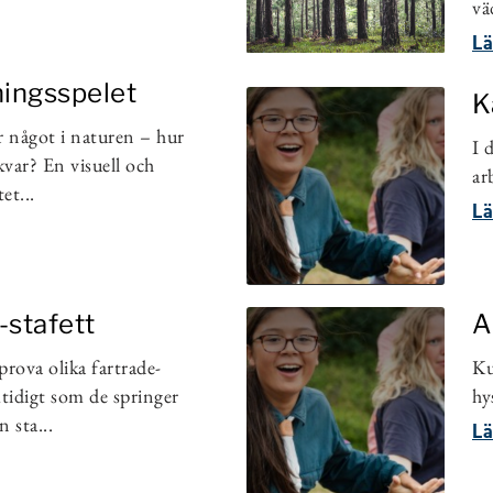
vä
Lä
ingsspelet
K
 något i naturen – hur
I 
 kvar? En visuell och
ar
et...
Lä
-stafett
A
prova olika fartrade-
Ku
tidigt som de springer
hy
 sta...
Lä