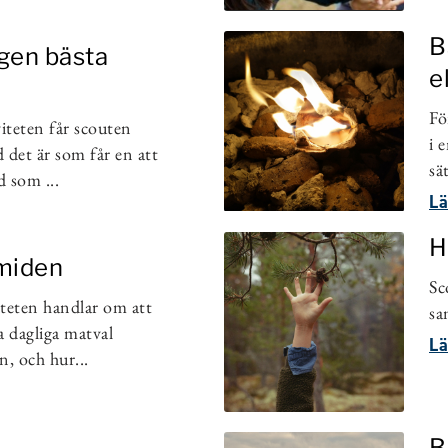
B
egen bästa
e
Fö
viteten får scouten
i 
 det är som får en att
sä
 som ...
Lä
H
miden
Sc
iteten handlar om att
sa
a dagliga matval
Lä
n, och hur...
B