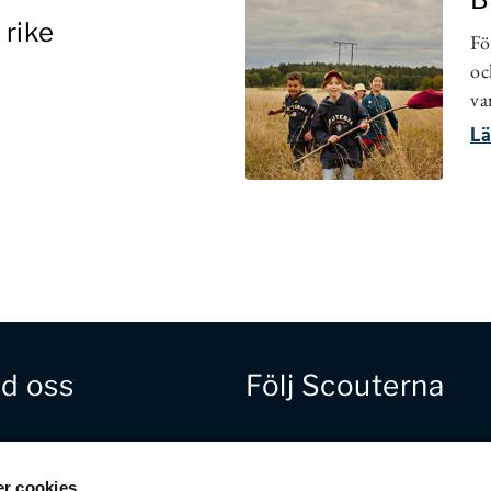
 rike
Fö
oc
va
Lä
d oss
Följ Scouterna
gåva direkt
Facebook
irot: 900-3161
Instagram
r cookies
 123 900 52 24