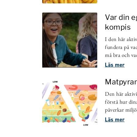
Var din 
kompis
I den här akti
fundera på vad
må bra och vad
Läs mer
Matpyra
Den här aktiv
förstå hur din
påverkar miljö
Läs mer