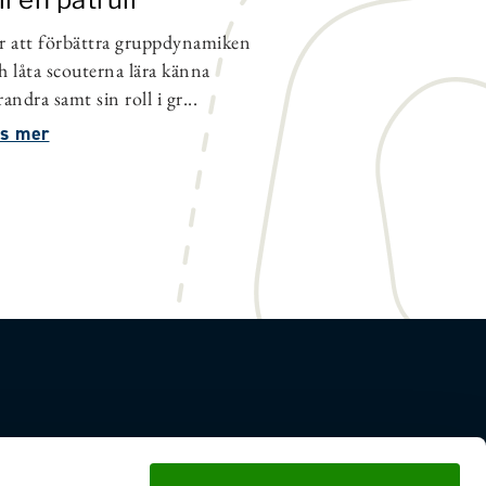
r att förbättra gruppdynamiken
h låta scouterna lära känna
randra samt sin roll i gr...
s mer