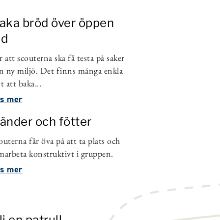
aka bröd över öppen
ld
r att scouterna ska få testa på saker
en ny miljö. Det finns många enkla
tt att baka...
s mer
änder och fötter
outerna får öva på att ta plats och
marbeta konstruktivt i gruppen.
s mer
li en patrull