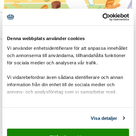
Matpyramiden
Denna webbplats använder cookies
Den här aktiviteten handlar om att förstå hur dina
Vi använder enhetsidentifierare för att anpassa innehållet
dagliga matval påverkar miljön, och hur...
och annonserna till användarna, tillhandahålla funktioner
Läs mer
för sociala medier och analysera vår trafik.
Vi vidarebefordrar även sådana identifierare och annan
information från din enhet till de sociala medier och
annons- och analysföretag som vi samarbetar med.
Dessa kan i sin tur kombinera informationen med annan
information som du har tillhandahållit eller som de har
Visa detaljer
samlat in när du har använt deras tjänster.