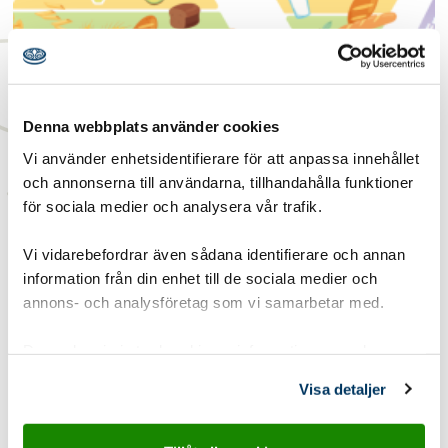
Matpyramiden
Denna webbplats använder cookies
Den här aktiviteten handlar om att förstå hur dina
Vi använder enhetsidentifierare för att anpassa innehållet
dagliga matval påverkar miljön, och hur...
och annonserna till användarna, tillhandahålla funktioner
Läs mer
för sociala medier och analysera vår trafik.
Vi vidarebefordrar även sådana identifierare och annan
information från din enhet till de sociala medier och
annons- och analysföretag som vi samarbetar med.
Dessa kan i sin tur kombinera informationen med annan
information som du har tillhandahållit eller som de har
Visa detaljer
samlat in när du har använt deras tjänster.