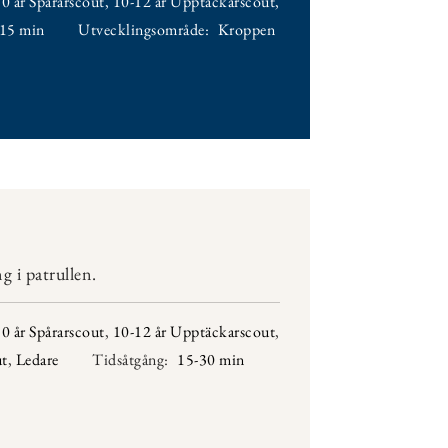
0 år Spårarscout
,
10-12 år Upptäckarscout
,
-15 min
Utvecklingsområde:
Kroppen
 i patrullen.
0 år Spårarscout
,
10-12 år Upptäckarscout
,
ut
,
Ledare
Tidsåtgång:
15-30 min