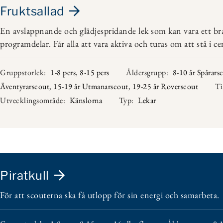
Fruktsallad
En avslappnande och glädjespridande lek som kan vara ett br
programdelar. Får alla att vara aktiva och turas om att stå i c
Gruppstorlek:
1-8 pers
,
8-15 pers
Åldersgrupp:
8-10 år Spårars
Äventyrarscout
,
15-19 år Utmanarscout
,
19-25 år Roverscout
Ti
Utvecklingsområde:
Känslorna
Typ:
Lekar
Piratkull
För att scouterna ska få utlopp för sin energi och samarbeta.