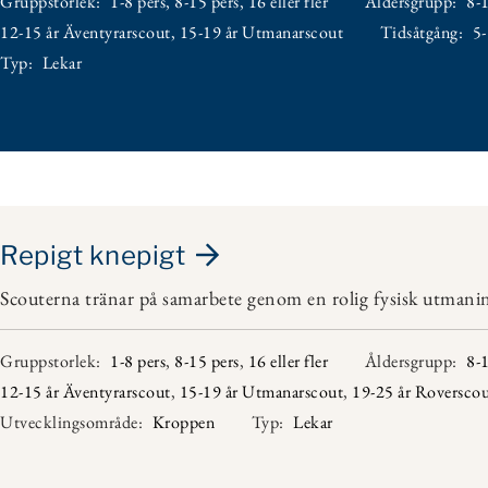
Gruppstorlek:
1-8 pers
,
8-15 pers
,
16 eller fler
Åldersgrupp:
8-1
12-15 år Äventyrarscout
,
15-19 år Utmanarscout
Tidsåtgång:
5
Typ:
Lekar
Repigt knepigt
Scouterna tränar på samarbete genom en rolig fysisk utmaning
Gruppstorlek:
1-8 pers
,
8-15 pers
,
16 eller fler
Åldersgrupp:
8-1
12-15 år Äventyrarscout
,
15-19 år Utmanarscout
,
19-25 år Roversco
Utvecklingsområde:
Kroppen
Typ:
Lekar