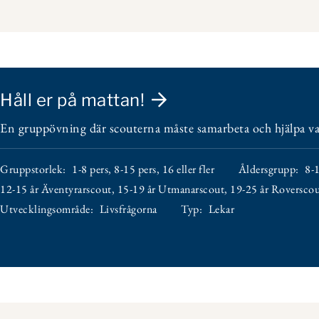
Håll er på mattan!
En gruppövning där scouterna måste samarbeta och hjälpa var
Gruppstorlek:
1-8 pers
,
8-15 pers
,
16 eller fler
Åldersgrupp:
8-1
12-15 år Äventyrarscout
,
15-19 år Utmanarscout
,
19-25 år Roversco
Utvecklingsområde:
Livsfrågorna
Typ:
Lekar