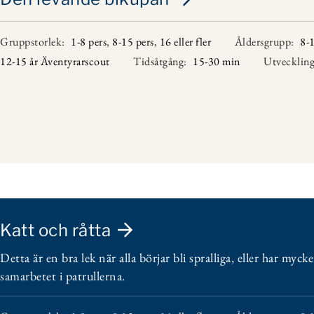
Gruppstorlek:
1-8 pers
,
8-15 pers
,
16 eller fler
Åldersgrupp:
8-1
12-15 år Äventyrarscout
Tidsåtgång:
15-30 min
Utvecklin
Katt och råtta
Detta är en bra lek när alla börjar bli spralliga, eller har myc
samarbetet i patrullerna.