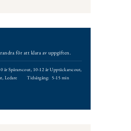
andra för att klara av uppgiften.
0 år Spårarscout
,
10-12 år Upptäckarscout
,
ut
,
Ledare
Tidsåtgång:
5-15 min