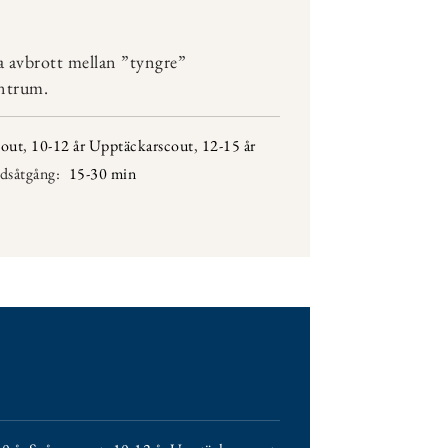
a avbrott mellan ”tyngre”
entrum.
cout
,
10-12 år Upptäckarscout
,
12-15 år
dsåtgång:
15-30 min