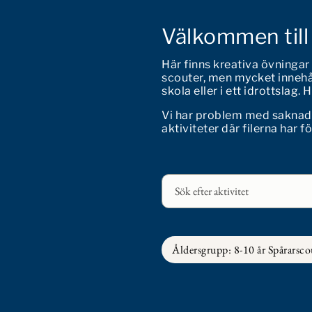
Välkommen till
Här finns kreativa övningar
scouter, men mycket innehål
skola eller i ett idrottslag.
Vi har problem med saknade f
aktiviteter där filerna har f
Åldersgrupp: 8-10 år Spårarsco