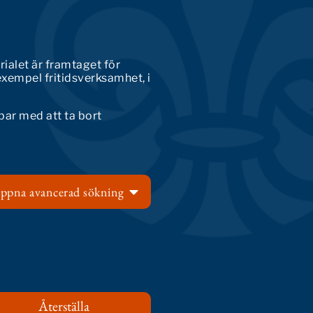
rialet är framtaget för
exempel fritidsverksamhet, i
bar med att ta bort
ppna avancerad sökning