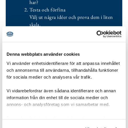
har?
Testa och förfina
Välj ut några idéer och prova dem i liten
skala.
Tänk större – vad mer påverkas?
Titta på er idé ur ett bredare perspektiv.
Välj en lösning att gå vidare med
Nu är det dags att bestämma sig för en idé
Denna webbplats använder cookies
att genomföra.
Vi använder enhetsidentifierare för att anpassa innehållet
och annonserna till användarna, tillhandahålla funktioner
för sociala medier och analysera vår trafik.
Gruppstorlek:
1-8 pers
Åldersgrupp:
8-10 år Spårarscout
,
10-12 år
Vi vidarebefordrar även sådana identifierare och annan
Upptäckarscout
,
12-15 år Äventyrarscout
,
information från din enhet till de sociala medier och
annons- och analysföretag som vi samarbetar med.
15-19 år Utmanarscout
Tidsåtgång:
5-15 min
Dessa kan i sin tur kombinera informationen med annan
information som du har tillhandahållit eller som de har
Utvecklingsområde:
Tanken