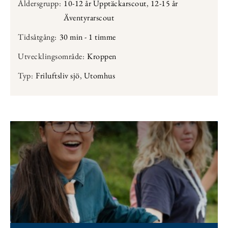
Åldersgrupp:
10-12 år Upptäckarscout
,
12-15 år
Äventyrarscout
Tidsåtgång:
30 min - 1 timme
Utvecklingsområde:
Kroppen
Typ:
Friluftsliv sjö
,
Utomhus