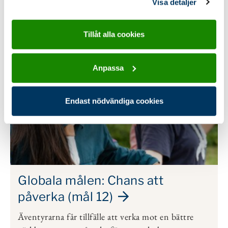
Visa detaljer
samlat in när du har använt deras tjänster.
Typ:
Internationellt program
,
Samhällsengagemang
Tillåt alla cookies
Anpassa
Endast nödvändiga cookies
Globala målen: Chans att
påverka (mål 12)
Äventyrarna får tillfälle att verka mot en bättre