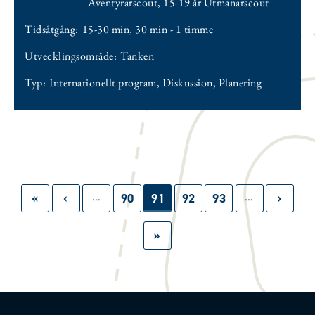
Äventyrarscout
,
15-19 år Utmanarscout
Tidsåtgång:
15-30 min
,
30 min - 1 timme
Utvecklingsområde:
Tanken
Typ:
Internationellt program
,
Diskussion
,
Planering
…
…
Paginering
First
«
Föregående
‹
Sida
90
Sida
91
Sida
92
Sida
93
Nästa
›
page
sida
sida
Sista
»
sidan