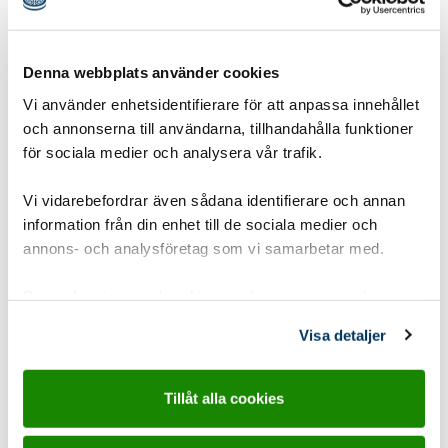
Plåsterkull
Denna webbplats använder cookies
Leken passar bra för att scouterna skall få
Vi använder enhetsidentifierare för att anpassa innehållet
möjlighet att upptäcka och utveckla glädjen i att
och annonserna till användarna, tillhandahålla funktioner
röra sig. Denna lek tränar också scouternas
för sociala medier och analysera vår trafik.
kroppskontroll.
Vi vidarebefordrar även sådana identifierare och annan
Gruppstorlek:
1-8 pers
,
8-15 pers
,
16 eller fler
information från din enhet till de sociala medier och
annons- och analysföretag som vi samarbetar med.
Åldersgrupp:
8-10 år Spårarscout
,
10-12 år
Upptäckarscout
,
12-15 år Äventyrarscout
Dessa kan i sin tur kombinera informationen med annan
information som du har tillhandahållit eller som de har
Tidsåtgång:
5-15 min
Visa detaljer
samlat in när du har använt deras tjänster.
Utvecklingsområde:
Känslorna
Tillåt alla cookies
Typ:
Lekar