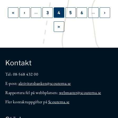
…
…
Paginering
First
«
Föregående
‹
Sida
3
Sida
4
Sida
5
Sida
6
Nästa
›
page
sida
sida
Sista
»
sidan
Kontakt
Tel: 08-568 432 00
E-post:
aktivitetsbanken
@scouterna.se
Rapportera fel på webbplatsen:
webmaster@scouterna.se
Fler kontaktuppgifter på
Scouterna.se