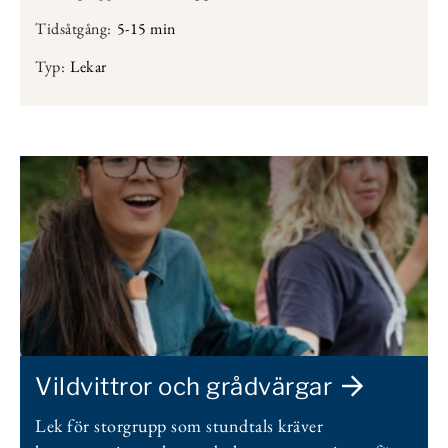
Tidsåtgång:
5-15 min
Typ:
Lekar
Vildvittror och grådvärgar
Lek för storgrupp som stundtals kräver