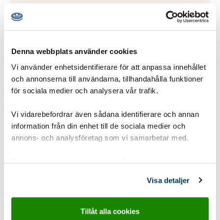
Detaljinformation
Denna webbplats använder cookies
Vi använder enhetsidentifierare för att anpassa innehållet
Gruppstorlek:
1-8 pers
,
8-15 pers
och annonserna till användarna, tillhandahålla funktioner
Åldersgrupp:
8-10 år Spårarscout
för sociala medier och analysera vår trafik.
Tidsåtgång:
5-15 min
Vi vidarebefordrar även sådana identifierare och annan
Utvecklingsområde:
Tanken
information från din enhet till de sociala medier och
annons- och analysföretag som vi samarbetar med.
Typ:
Diskussion
,
Friluftsliv land
Dessa kan i sin tur kombinera informationen med annan
information som du har tillhandahållit eller som de har
Dokument
Visa detaljer
samlat in när du har använt deras tjänster.
Aktivitetsbanken-Allemansrattssagan-Patrullen-
Ugglans-hajk.pdf
Tillåt alla cookies