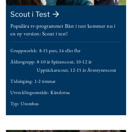
Scout i Test
Populära tv-programmet Bäst i test kommer nu i
en ny version: Scout i test!
Gruppstorlek:
8-15 pers
,
16 eller fler
Åldersgrupp:
8-10 år Spårarscout
,
10-12 år
Upptäckarscout
,
12-15 år Äventyrarscout
Tidsåtgång:
1-2 timmar
Utvecklingsområde:
Känslorna
Typ:
Utomhus