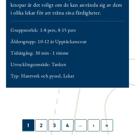
knopar är det roligt om de kan använda sig av dem
i olika lekar för att träna sina färdigheter.
Gruppstorlek:
1-8 pers
,
8-15 pers
Åldersgrupp:
10-12 år Upptäckarscout
Tidsåtgång:
30 min - 1 timme
Utvecklingsområde:
Tanken
Typ:
Hantverk och pyssel
,
Lekar
…
Paginering
Sida
1
Sida
2
Sida
3
Sida
4
Nästa
›
Sista
»
sida
sidan