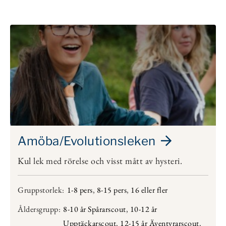
Amöba/Evolutionsleken
Kul lek med rörelse och visst mått av hysteri.
Gruppstorlek:
1-8 pers
,
8-15 pers
,
16 eller fler
Åldersgrupp:
8-10 år Spårarscout
,
10-12 år
Upptäckarscout
,
12-15 år Äventyrarscout
,