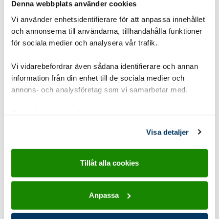
Baka bröd över öppen eld
Denna webbplats använder cookies
Vi använder enhetsidentifierare för att anpassa innehållet
För att scouterna ska få testa på saker i en ny miljö.
och annonserna till användarna, tillhandahålla funktioner
Det finns många enkla sätt att baka, även utan
för sociala medier och analysera vår trafik.
ugn.
Vi vidarebefordrar även sådana identifierare och annan
Gruppstorlek:
1-8 pers
,
8-15 pers
information från din enhet till de sociala medier och
annons- och analysföretag som vi samarbetar med.
Åldersgrupp:
8-10 år Spårarscout
,
10-12 år
Upptäckarscout
,
12-15 år Äventyrarscout
,
Dessa kan i sin tur kombinera informationen med annan
15-19 år Utmanarscout
information som du har tillhandahållit eller som de har
Visa detaljer
samlat in när du har använt deras tjänster.
Tidsåtgång:
2-3 timmar
Utvecklingsområde:
Känslorna
Tillåt alla cookies
Typ:
Friluftsliv land
,
Hajk och läger
,
Matlagning
,
Utomhus
Anpassa