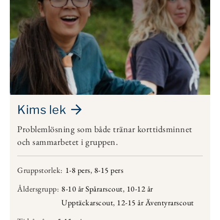
Kims lek
Problemlösning som både tränar korttidsminnet
och sammarbetet i gruppen.
Gruppstorlek:
1-8 pers
,
8-15 pers
Åldersgrupp:
8-10 år Spårarscout
,
10-12 år
Upptäckarscout
,
12-15 år Äventyrarscout