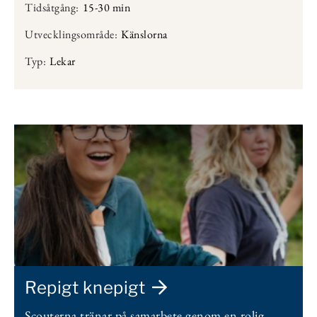
Tidsåtgång:
15-30 min
Utvecklingsområde:
Känslorna
Typ:
Lekar
Repigt knepigt
Scouterna tränar på samarbete genom en rolig