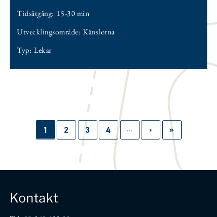
Tidsåtgång:
15-30 min
Utvecklingsområde:
Känslorna
Typ:
Lekar
…
Paginering
Sida
1
Sida
2
Sida
3
Sida
4
Nästa
›
Sista
»
sida
sidan
Kontakt