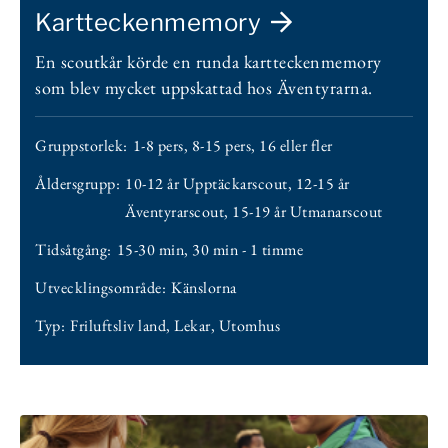
Kartteckenmemory
En scoutkår körde en runda kartteckenmemory
som blev mycket uppskattad hos Äventyrarna.
Gruppstorlek:
1-8 pers
,
8-15 pers
,
16 eller fler
Åldersgrupp:
10-12 år Upptäckarscout
,
12-15 år
Äventyrarscout
,
15-19 år Utmanarscout
Tidsåtgång:
15-30 min
,
30 min - 1 timme
Utvecklingsområde:
Känslorna
Typ:
Friluftsliv land
,
Lekar
,
Utomhus