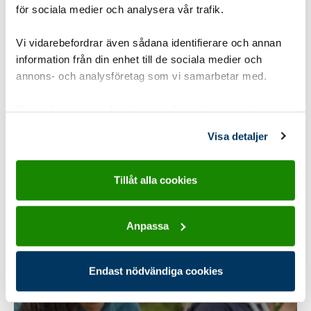
Tipspromenad
för sociala medier och analysera vår trafik.
En färgglad tipspromenad.
Vi vidarebefordrar även sådana identifierare och annan
information från din enhet till de sociala medier och
Gruppstorlek:
1-8 pers
,
8-15 pers
,
16 eller fler
annons- och analysföretag som vi samarbetar med.
Åldersgrupp:
Familjescouting
,
8-10 år Spårarscout
Dessa kan i sin tur kombinera informationen med annan
Tidsåtgång:
15-30 min
information som du har tillhandahållit eller som de har
Visa detaljer
samlat in när du har använt deras tjänster.
Utvecklingsområde:
Tanken
Typ:
Utomhus
Tillåt alla cookies
Anpassa
Endast nödvändiga cookies