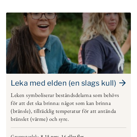
Leka med elden (en slags kull)
Leken symboliserar beståndsdelarna som behövs
för att det ska brinna: något som kan brinna
(bränsle), tillräcklig temperatur för att antända
bränslet (värme) och syre.
Gruppstorlek:
8-15 pers
,
16 eller fler