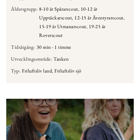
Åldersgrupp:
8-10 år Spårarscout
,
10-12 år
Upptäckarscout
,
12-15 år Äventyrarscout
,
15-19 år Utmanarscout
,
19-25 år
Roverscout
Tidsåtgång:
30 min - 1 timme
Utvecklingsområde:
Tanken
Typ:
Friluftsliv land
,
Friluftsliv sjö