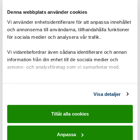
Denna webbplats använder cookies
Vi använder enhetsidentifierare för att anpassa innehållet
Bygga eldstad
och annonserna till användarna, tillhandahålla funktioner
för sociala medier och analysera vår trafik.
Att bygga en eldstad är det bästa att öva på när
man behöver en eldstad, då känns och är det på
Vi vidarebefordrar även sådana identifierare och annan
riktigt.
information från din enhet till de sociala medier och
annons- och analysföretag som vi samarbetar med.
Gruppstorlek:
1-8 pers
,
8-15 pers
Dessa kan i sin tur kombinera informationen med annan
Åldersgrupp:
8-10 år Spårarscout
,
10-12 år
information som du har tillhandahållit eller som de har
Visa detaljer
Upptäckarscout
,
12-15 år Äventyrarscout
samlat in när du har använt deras tjänster.
Tidsåtgång:
15-30 min
Tillåt alla cookies
Utvecklingsområde:
Tanken
Typ:
Friluftsliv land
,
Hajk och läger
Anpassa