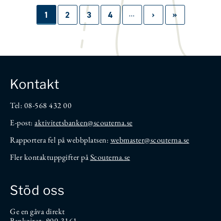
…
Paginering
Sida
1
Sida
2
Sida
3
Sida
4
Nästa
›
Sista
»
sida
sidan
Kontakt
Tel: 08-568 432 00
E-post:
aktivitetsbanken
@scouterna.se
Rapportera fel på webbplatsen:
webmaster@scouterna.se
Fler kontaktuppgifter på
Scouterna.se
Stöd oss
Ge en gåva direkt
Bankgirot: 900-3161