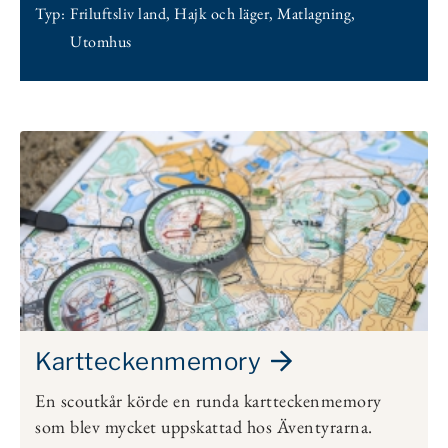
Typ:
Friluftsliv land
,
Hajk och läger
,
Matlagning
,
Utomhus
Kartteckenmemory
En scoutkår körde en runda kartteckenmemory
som blev mycket uppskattad hos Äventyrarna.