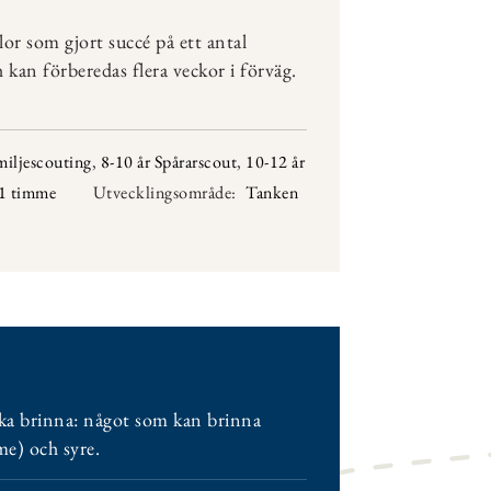
lor som gjort succé på ett antal
ch kan förberedas flera veckor i förväg.
.
miljescouting
,
8-10 år Spårarscout
,
10-12 år
 1 timme
Utvecklingsområde:
Tanken
ska brinna: något som kan brinna
me) och syre.