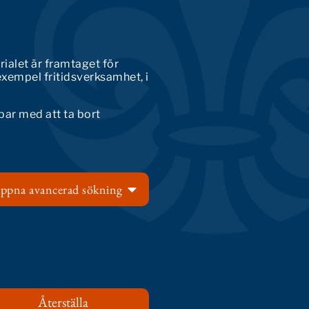
rialet är framtaget för
exempel fritidsverksamhet, i
bar med att ta bort
ppna avancerad sökning