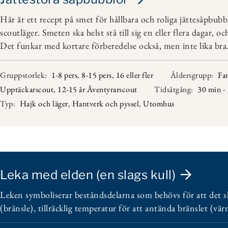
Här är ett recept på smet för hållbara och roliga jättesåpbubb
scoutläger. Smeten ska helst stå till sig en eller flera dagar, o
Det funkar med kortare förberedelse också, men inte lika bra
Gruppstorlek:
1-8 pers
,
8-15 pers
,
16 eller fler
Åldersgrupp:
Fa
Upptäckarscout
,
12-15 år Äventyrarscout
Tidsåtgång:
30 min -
Typ:
Hajk och läger
,
Hantverk och pyssel
,
Utomhus
Leka med elden (en slags kull)
Leken symboliserar beståndsdelarna som behövs för att det 
(bränsle), tillräcklig temperatur för att antända bränslet (vär