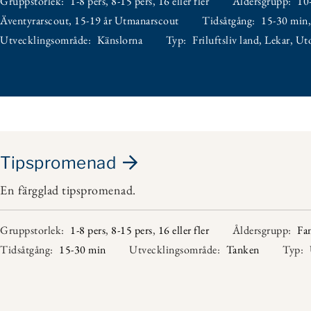
Gruppstorlek:
1-8 pers
,
8-15 pers
,
16 eller fler
Åldersgrupp:
10
Äventyrarscout
,
15-19 år Utmanarscout
Tidsåtgång:
15-30 min
Utvecklingsområde:
Känslorna
Typ:
Friluftsliv land
,
Lekar
,
Ut
Tipspromenad
En färgglad tipspromenad.
Gruppstorlek:
1-8 pers
,
8-15 pers
,
16 eller fler
Åldersgrupp:
Fa
Tidsåtgång:
15-30 min
Utvecklingsområde:
Tanken
Typ: