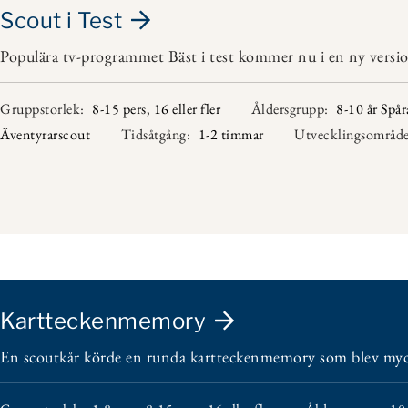
Scout i Test
Populära tv-programmet Bäst i test kommer nu i en ny version
Gruppstorlek:
8-15 pers
,
16 eller fler
Åldersgrupp:
8-10 år Spår
Äventyrarscout
Tidsåtgång:
1-2 timmar
Utvecklingsområde
Kartteckenmemory
En scoutkår körde en runda kartteckenmemory som blev myc