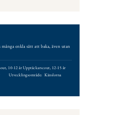
ns många enkla sätt att baka, även utan
cout
,
10-12 år Upptäckarscout
,
12-15 år
Utvecklingsområde:
Känslorna