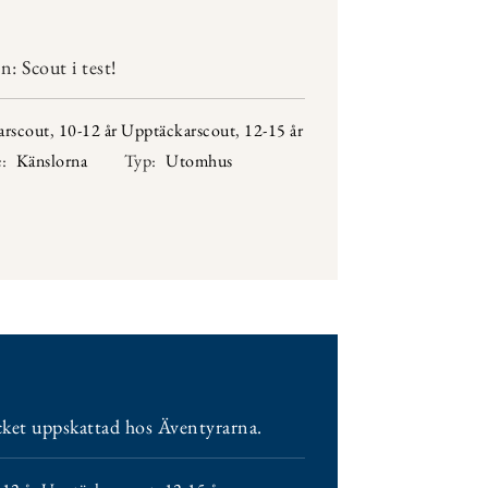
: Scout i test!
arscout
,
10-12 år Upptäckarscout
,
12-15 år
:
Känslorna
Typ:
Utomhus
ket uppskattad hos Äventyrarna.