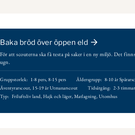
Baka bröd över öppen eld
För att scouterna ska få testa på saker i en ny miljö. Det fin
ugn.
Gruppstorlek:
1-8 pers
,
8-15 pers
Åldersgrupp:
8-10 år Spårars
Äventyrarscout
,
15-19 år Utmanarscout
Tidsåtgång:
2-3 timmar
Typ:
Friluftsliv land
,
Hajk och läger
,
Matlagning
,
Utomhus