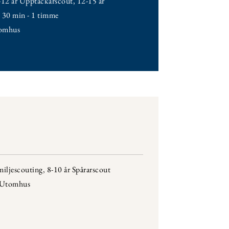
-12 år Upptäckarscout
,
12-15 år
,
30 min - 1 timme
omhus
miljescouting
,
8-10 år Spårarscout
Utomhus