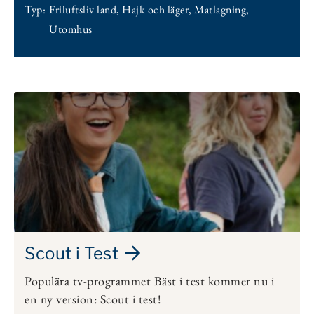
Typ:
Friluftsliv land
,
Hajk och läger
,
Matlagning
,
Utomhus
Scout i Test
Populära tv-programmet Bäst i test kommer nu i
en ny version: Scout i test!