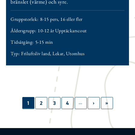
bränslet (värme) och syre.
Gruppstorlek:
8-15 pers
,
16 eller fler
Åldersgrupp:
10-12 år Upptäckarscout
Tidsåtgång:
5-15 min
Typ:
Friluftsliv land
,
Lekar
,
Utomhus
…
Paginering
Sida
1
Sida
2
Sida
3
Sida
4
Nästa
›
Sista
»
sida
sidan