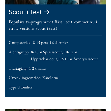
Scout i Test
Populära tv-programmet Bäst i test kommer nu i
en ny version: Scout i test!
Gruppstorlek:
8-15 pers
,
16 eller fler
Åldersgrupp:
8-10 år Spårarscout
,
10-12 år
Upptäckarscout
,
12-15 år Äventyrarscout
Tidsåtgång:
1-2 timmar
Utvecklingsområde:
Känslorna
Typ:
Utomhus