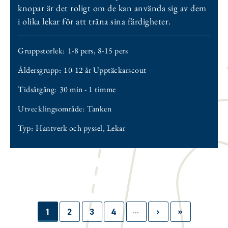
knopar är det roligt om de kan använda sig av dem
i olika lekar för att träna sina färdigheter.
Gruppstorlek:
1-8 pers
,
8-15 pers
Åldersgrupp:
10-12 år Upptäckarscout
Tidsåtgång:
30 min - 1 timme
Utvecklingsområde:
Tanken
Typ:
Hantverk och pyssel
,
Lekar
…
Paginering
Sida
1
Sida
2
Sida
3
Sida
4
Nästa
›
Sista
»
sida
sidan