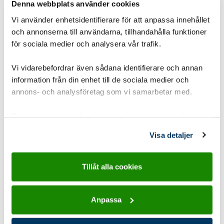
Baka bröd över öppen eld
Denna webbplats använder cookies
Vi använder enhetsidentifierare för att anpassa innehållet
För att scouterna ska få testa på saker i en ny miljö.
och annonserna till användarna, tillhandahålla funktioner
Det finns många enkla sätt att baka, även utan
för sociala medier och analysera vår trafik.
ugn.
Vi vidarebefordrar även sådana identifierare och annan
Gruppstorlek:
1-8 pers
,
8-15 pers
information från din enhet till de sociala medier och
annons- och analysföretag som vi samarbetar med.
Åldersgrupp:
8-10 år Spårarscout
,
10-12 år
Upptäckarscout
,
12-15 år Äventyrarscout
,
Dessa kan i sin tur kombinera informationen med annan
15-19 år Utmanarscout
information som du har tillhandahållit eller som de har
Visa detaljer
samlat in när du har använt deras tjänster.
Tidsåtgång:
2-3 timmar
Utvecklingsområde:
Känslorna
Tillåt alla cookies
Typ:
Friluftsliv land
,
Hajk och läger
,
Matlagning
,
Utomhus
Anpassa