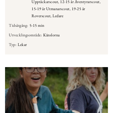
Upptäckarscout
,
12-15 år Äventyrarscout
,
15-19 år Utmanarscout
,
19-25 år
Roverscout
,
Ledare
Tidsåtgång:
5-15 min
Utvecklingsområde:
Känslorna
Typ:
Lekar