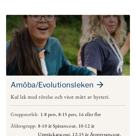
Amöba/Evolutionsleken
Kul lek med rörelse och visst mått av hysteri.
Gruppstorlek:
1-8 pers
,
8-15 pers
,
16 eller fler
Åldersgrupp:
8-10 år Spårarscout
,
10-12 år
Upptäckarscout
,
12-15 år Äventyrarscout
,