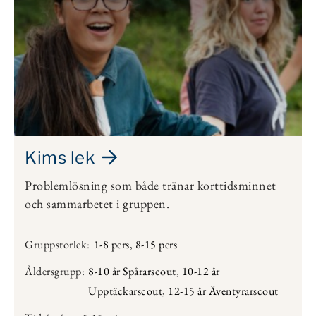
Kims lek
Problemlösning som både tränar korttidsminnet
och sammarbetet i gruppen.
Gruppstorlek:
1-8 pers
,
8-15 pers
Åldersgrupp:
8-10 år Spårarscout
,
10-12 år
Upptäckarscout
,
12-15 år Äventyrarscout