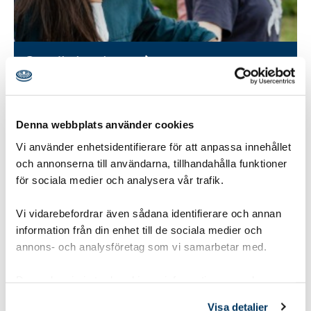
Sardinburken
En rolig lek för alla åldrar, en sk omvänd
kurragömma.
Denna webbplats använder cookies
Vi använder enhetsidentifierare för att anpassa innehållet
Gruppstorlek:
1-8 pers
,
8-15 pers
,
16 eller fler
och annonserna till användarna, tillhandahålla funktioner
Åldersgrupp:
8-10 år Spårarscout
,
10-12 år
för sociala medier och analysera vår trafik.
Upptäckarscout
,
12-15 år Äventyrarscout
,
15-19 år Utmanarscout
,
19-25 år
Vi vidarebefordrar även sådana identifierare och annan
information från din enhet till de sociala medier och
Roverscout
,
Ledare
annons- och analysföretag som vi samarbetar med.
Tidsåtgång:
15-30 min
Dessa kan i sin tur kombinera informationen med annan
Utvecklingsområde:
Känslorna
information som du har tillhandahållit eller som de har
Visa detaljer