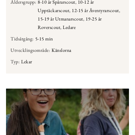
Åldersgrupp:
8-10 år Spårarscout
,
10-12 år
Upptäckarscout
,
12-15 år Äventyrarscout
,
15-19 år Utmanarscout
,
19-25 år
Roverscout
,
Ledare
Tidsåtgång:
5-15 min
Utvecklingsområde:
Känslorna
Typ:
Lekar