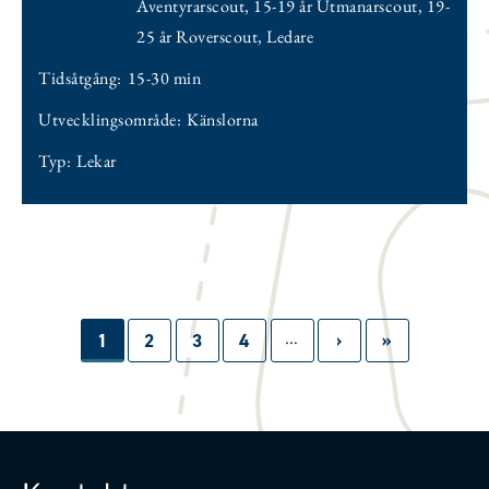
Äventyrarscout
,
15-19 år Utmanarscout
,
19-
25 år Roverscout
,
Ledare
Tidsåtgång:
15-30 min
Utvecklingsområde:
Känslorna
Typ:
Lekar
…
Paginering
Sida
1
Sida
2
Sida
3
Sida
4
Nästa
›
Sista
»
sida
sidan