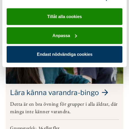
Typ:
Lekar
samlat in när du har använt deras tjänster.
Tillåt alla cookies
Anpassa
Endast nödvändiga cookies
Lära känna varandra-bingo
Detta är en bra övning för grupper i alla åldrar, där
många inte känner varandra.
Gruppstorlek:
16 eller fler