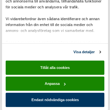
och annonserna till användarna, tillhandahålla funktioner
för sociala medier och analysera vår trafik.
Vi vidarebefordrar även sådana identifierare och annan
Du kanske också är intresserad av
information från din enhet till de sociala medier och
annons- och analysföretag som vi samarbetar med.
Dessa kan i sin tur kombinera informationen med annan
information som du har tillhandahållit eller som de har
Visa detaljer
samlat in när du har använt deras tjänster.
Tillåt alla cookies
Anpassa
Vänskapspärlor
Endast nödvändiga cookies
Varje scout får skapa sina egna pappterspärlor och skapa