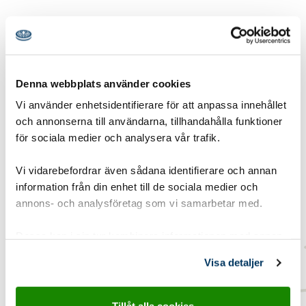
Denna webbplats använder cookies
Vi använder enhetsidentifierare för att anpassa innehållet
Material
och annonserna till användarna, tillhandahålla funktioner
för sociala medier och analysera vår trafik.
En stor hatt
Vi vidarebefordrar även sådana identifierare och annan
information från din enhet till de sociala medier och
annons- och analysföretag som vi samarbetar med.
Dessa kan i sin tur kombinera informationen med annan
information som du har tillhandahållit eller som de har
Visa detaljer
Detaljinformation
samlat in när du har använt deras tjänster.
Gruppstorlek:
8-15 pers
Tillåt alla cookies