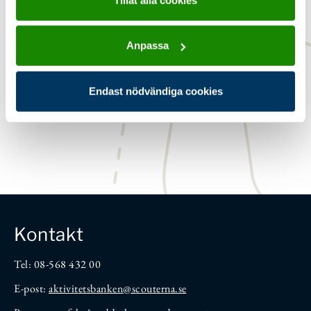
Åldersgrupp:
8-10 år Spårarscout
Tidsåtgång:
5-15 min
Anpassa
Utvecklingsområde:
Känslorna
Typ:
Lekar
Endast nödvändiga cookies
Kontakt
Tel: 08-568 432 00
E-post:
aktivitetsbanken
@scouterna.se