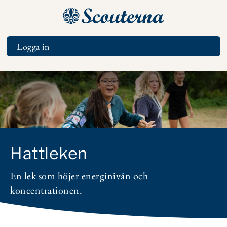
Hoppa
till
huvudinnehåll
Logga in
Tools
Hattleken
En lek som höjer energinivån och
koncentrationen.