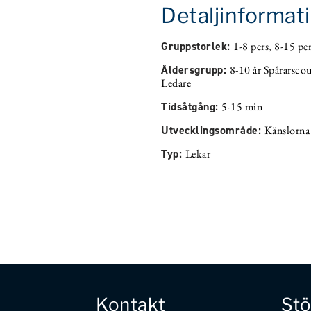
Detaljinformat
Gruppstorlek:
1-8 pers
,
8-15 per
Åldersgrupp:
8-10 år Spårarsco
Ledare
Tidsåtgång:
5-15 min
Utvecklingsområde:
Känslorna
Typ:
Lekar
Kontakt
Stö