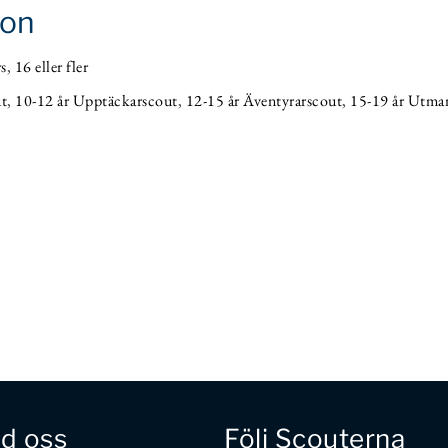
ion
s
,
16 eller fler
ut
,
10-12 år Upptäckarscout
,
12-15 år Äventyrarscout
,
15-19 år Utma
d oss
Följ Scouterna