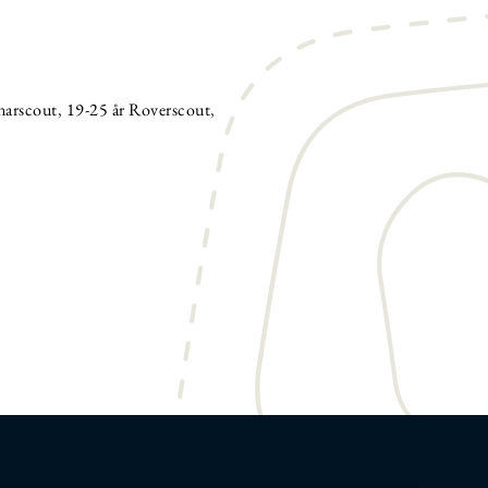
narscout
,
19-25 år Roverscout
,