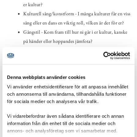
er kultur?
Kulturell sång/konstform - I många kulturer får en viss
sång eller en dans en viktig roll, vilken är det för er?
Gångstil - Kom fram till hur ni går i er kultur, kanske
på händer eller hoppandes jämfota?
Arbetsmoral – I en del kulturer så finns det tydliga
normer för vad som gäller vid arbete, vad gäller när
medlemmar i er kultur ska göra något, får de bara
Denna webbplats använder cookies
använda en hand eller jobba jämna minuter?
Symbol/staty/bygge – En kultur kan ofta samlas kring
Vi använder enhetsidentifierare för att anpassa innehållet
och annonserna till användarna, tillhandahålla funktioner
gemensamma symboler och statyer. Kom fram till
för sociala medier och analysera vår trafik.
vilken symbol som representerar er kultur och försök
skapa den med det ni hittar runt omkring er.
Vi vidarebefordrar även sådana identifierare och annan
information från din enhet till de sociala medier och
annons- och analysföretag som vi samarbetar med.