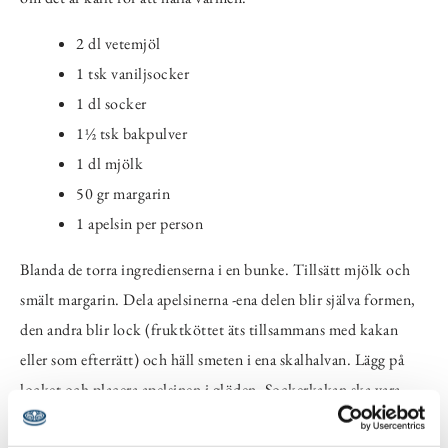
2 dl vetemjöl
1 tsk vaniljsocker
1 dl socker
1½ tsk bakpulver
1 dl mjölk
50 gr margarin
1 apelsin per person
Blanda de torra ingredienserna i en bunke. Tillsätt mjölk och
smält margarin. Dela apelsinerna -ena delen blir själva formen,
den andra blir lock (fruktköttet äts tillsammans med kakan
eller som efterrätt) och häll smeten i ena skalhalvan. Lägg på
locket och placera apelsinen i glöden. Sockerkakan ska vara
alldeles torr inuti när den är färdiggräddad. Pröva med en