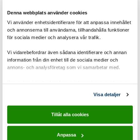
sticka. När stickan känns torr är sockerkakan färdig.
Denna webbplats använder cookies
Det går också bra att använda färdig sockerkakssmet som ni
Vi använder enhetsidentifierare för att anpassa innehållet
blandar i vatten. Finns att köpa i mataffären.
och annonserna till användarna, tillhandahålla funktioner
Att tänka på
för sociala medier och analysera vår trafik.
Sätt igång elden i god tid innan så det hinner bli en riktigt bra
Vi vidarebefordrar även sådana identifierare och annan
glöd.
information från din enhet till de sociala medier och
annons- och analysföretag som vi samarbetar med.
På vintern kan man göra iordning smeten och apelsinerna
Dessa kan i sin tur kombinera informationen med annan
inomhus och sedan gå ut och leka lekar när de gräddas på elden
information som du har tillhandahållit eller som de har
utomhus.
Visa detaljer
samlat in när du har använt deras tjänster.
Tillåt alla cookies
Material
Anpassa