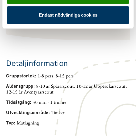
En bra glödbädd. Förbered i tid.
Endast nödvändiga cookies
Detaljinformation
Gruppstorlek:
1-8 pers
,
8-15 pers
Åldersgrupp:
8-10 år Spårarscout
,
10-12 år Upptäckarscout
,
12-15 år Äventyrarscout
Tidsåtgång:
30 min - 1 timme
Utvecklingsområde:
Tanken
Typ:
Matlagning