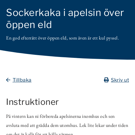
Sockerkaka i apelsin över
öppen eld
En god efterrätt över öppen eld, som även är ett kul pyssel.
Tillbaka
Skriv ut
Instruktioner
På vintern kan ni förbereda apelsinerna inomhus och sen
avsluta med att grädda dem utomhus. Lek lite lekar under tiden
om det är kallt för att hålla värmen.