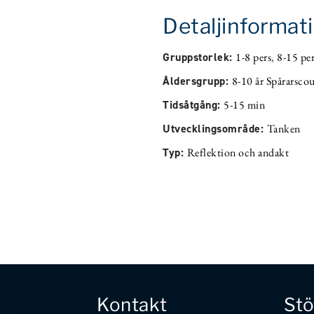
Detaljinformat
Gruppstorlek:
1-8 pers
,
8-15 per
Åldersgrupp:
8-10 år Spårarsco
Tidsåtgång:
5-15 min
Utvecklingsområde:
Tanken
Typ:
Reflektion och andakt
Kontakt
Stö