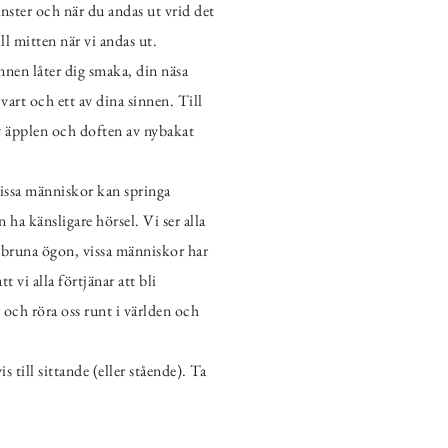
nster och när du andas ut vrid det
ll mitten när vi andas ut.
unnen låter dig smaka, din näsa
vart och ett av dina sinnen. Till
av äpplen och doften av nybakat
– vissa människor kan springa
ha känsligare hörsel. Vi ser alla
r bruna ögon, vissa människor har
 vi alla förtjänar att bli
 och röra oss runt i världen och
 till sittande (eller stående). Ta