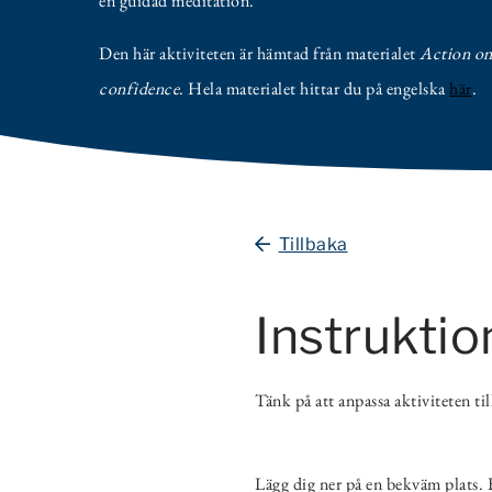
en guidad meditation.
Den här aktiviteten är hämtad från materialet
Action o
confidence
. Hela materialet hittar du på engelska
här
.
Tillbaka
Instruktio
Tänk på att anpassa aktiviteten ti
Lägg dig ner på en bekväm plats. B