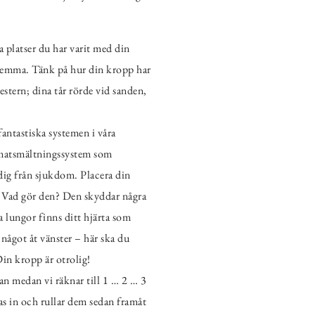
a platser du har varit med din
 hemma. Tänk på hur din kropp har
estern; dina tår rörde vid sanden,
fantastiska systemen i våra
tt matsmältningssystem som
 dig från sjukdom. Placera din
. Vad gör den? Den skyddar några
a lungor finns ditt hjärta som
ågot åt ​​vänster – här ska du
Din kropp är otrolig!
an medan vi räknar till 1 … 2 … 3
 in och rullar dem sedan framåt