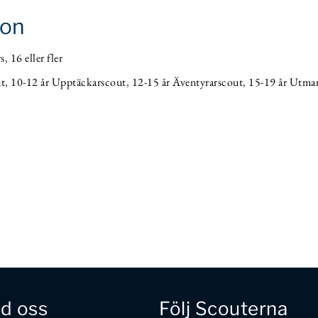
ion
s
,
16 eller fler
ut
,
10-12 år Upptäckarscout
,
12-15 år Äventyrarscout
,
15-19 år Utma
d oss
Följ Scouterna