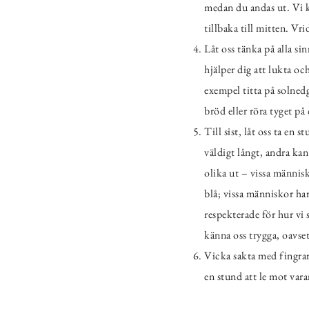
medan du andas ut. Vi ko
tillbaka till mitten. Vr
Låt oss tänka på alla si
hjälper dig att lukta oc
exempel titta på solned
bröd eller röra tyget på 
Till sist, låt oss ta en 
väldigt långt, andra kan
olika ut – vissa männis
blå; vissa människor har 
respekterade för hur vi
känna oss trygga, oavsett
Vicka sakta med fingrar 
en stund att le mot vara