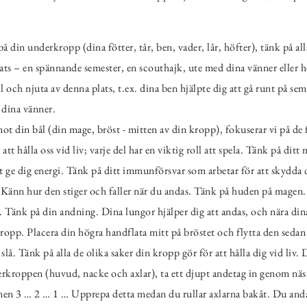
å din underkropp (dina fötter, tår, ben, vader, lår, höfter), tänk på all
lats – en spännande semester, en scouthajk, ute med dina vänner eller
l och njuta av denna plats, t.ex. dina ben hjälpte dig att gå runt på sem
dina vänner.
t din bål (din mage, bröst - mitten av din kropp), fokuserar vi på de 
att hålla oss vid liv; varje del har en viktig roll att spela. Tänk på di
tt ge dig energi. Tänk på ditt immunförsvar som arbetar för att skydda
 Känn hur den stiger och faller när du andas. Tänk på huden på magen
n. Tänk på din andning. Dina lungor hjälper dig att andas, och nära din
pp. Placera din högra handflata mitt på bröstet och flytta den sedan n
slå. Tänk på alla de olika saker din kropp gör för att hålla dig vid liv. 
verkroppen (huvud, nacke och axlar), ta ett djupt andetag in genom näs
n 3 … 2 … 1 … Upprepa detta medan du rullar axlarna bakåt. Du andas