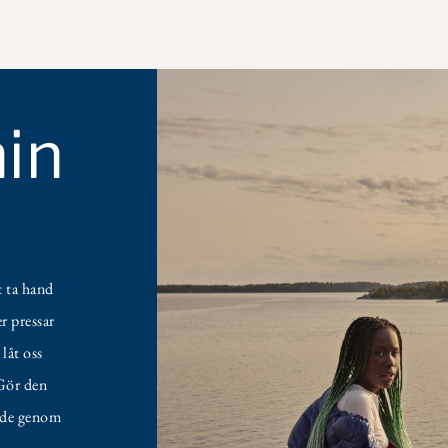
Hoppa
till
huvudinnehåll
in
t ta hand
r pressar
 låt oss
 Gör den
ende genom