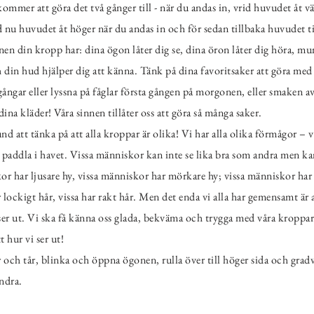
mmer att göra det två gånger till - när du andas in, vrid huvudet åt vä
id nu huvudet åt höger när du andas in och för sedan tillbaka huvudet ti
nnen din kropp har: dina ögon låter dig se, dina öron låter dig höra, m
h din hud hjälper dig att känna. Tänk på dina favoritsaker att göra med 
gångar eller lyssna på fåglar första gången på morgonen, eller smaken 
dina kläder! Våra sinnen tillåter oss att göra så många saker.
stund att tänka på att alla kroppar är olika! Vi har alla olika förmågor 
 paddla i havet. Vissa människor kan inte se lika bra som andra men kan 
kor har ljusare hy, vissa människor har mörkare hy; vissa människor ha
lockigt hår, vissa har rakt hår. Men det enda vi alla har gemensamt är att
 ser ut. Vi ska få känna oss glada, bekväma och trygga med våra kroppar
 hur vi ser ut!
och tår, blinka och öppna ögonen, rulla över till höger sida och gradvis
ndra.