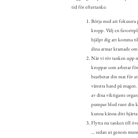
tid för eftertanke:
Börja med att fokusera p
kropp. Välj en favoritp
hjälpt dig att komma til
dina armar kramade om 
När vi rör tanken upp mo
kroppar som arbetar för 
bearbetar din mat för a
vänstra hand på magen.
av dina viktigaste orga
pumpar blod runt din kro
kunna känna ditt hjärta 
Flytta nu tanken till ö
… sedan ut genom munne