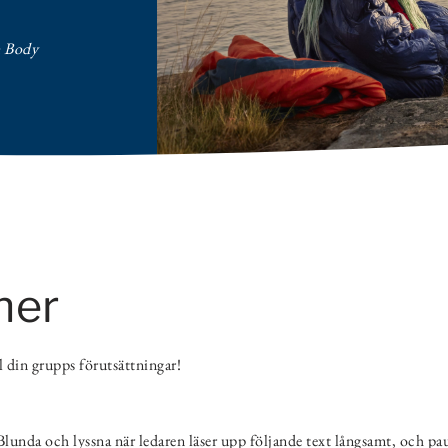
n Body
ner
ll din grupps förutsättningar!
lunda och lyssna när ledaren läser upp följande text långsamt, och paus