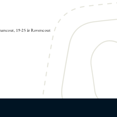
narscout
,
19-25 år Roverscout