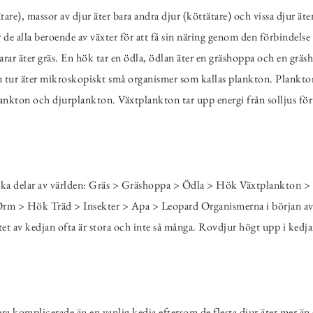
tare), massor av djur äter bara andra djur (köttätare) och vissa djur ät
 är de alla beroende av växter för att få sin näring genom den förbindels
arar äter gräs. En hök tar en ödla, ödlan äter en gräshoppa och en gräsho
sin tur äter mikroskopiskt små organismer som kallas plankton. Plank
plankton och djurplankton. Växtplankton tar upp energi från solljus fö
lika delar av världen: Gräs > Gräshoppa > Ödla > Hök Växtplankton >
rm > Hök Träd > Insekter > Apa > Leopard Organismerna i början av 
tet av kedjan ofta är stora och inte så många. Rovdjur högt upp i kedja
a komplicerade än en vanlig kedja eftersom de flesta djur äter mer än e