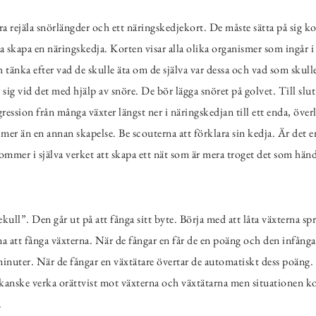
a rejäla snörlängder och ett näringskedjekort. De måste sätta på sig ko
ka skapa en näringskedja. Korten visar alla olika organismer som ingår i 
tänka efter vad de skulle äta om de själva var dessa och vad som skull
t sig vid det med hjälp av snöre. De bör lägga snöret på golvet. Till sl
ression från många växter längst ner i näringskedjan till ett enda, öv
r än en annan skapelse. Be scouterna att förklara sin kedja. Är det en
mmer i själva verket att skapa ett nät som är mera troget det som händ
ekull”. Den går ut på att fånga sitt byte. Börja med att låta växterna 
na att fånga växterna. När de fångar en får de en poäng och den infånga
minuter. När de fångar en växtätare övertar de automatiskt dess poäng. 
 kanske verka orättvist mot växterna och växtätarna men situationen ko
.