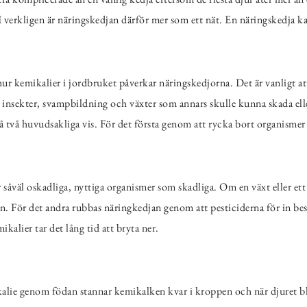
I verkligen är näringskedjan därför mer som ett nät. En näringskedja 
hur kemikalier i jordbruket påverkar näringskedjorna. Det är vanligt a
r insekter, svampbildning och växter som annars skulle kunna skada el
å två huvudsakliga vis. För det första genom att rycka bort organismer
r såväl oskadliga, nyttiga organismer som skadliga. Om en växt eller ett
n. För det andra rubbas näringkedjan genom att pesticiderna för in best
kalier tar det lång tid att bryta ner.
ikalie genom födan stannar kemikalken kvar i kroppen och när djuret bli