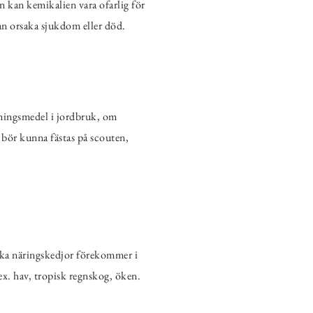
 kan kemikalien vara ofarlig för
an orsaka sjukdom eller död.
pningsmedel i jordbruk, om
 bör kunna fästas på scouten,
Vilka näringskedjor förekommer i
.ex. hav, tropisk regnskog, öken.