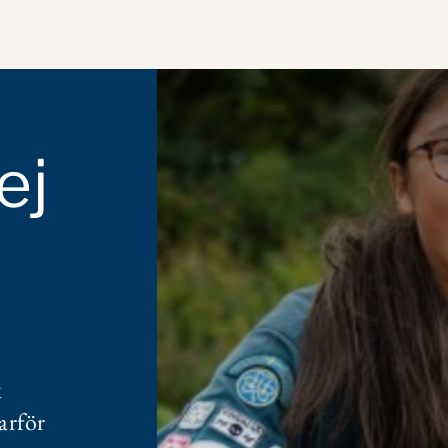
Hoppa
till
huvudinnehåll
ej
k
arför