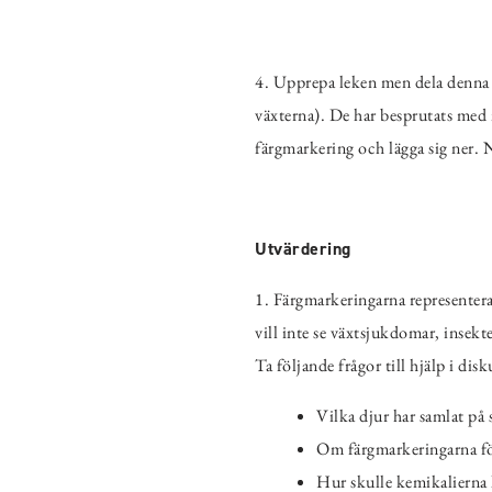
4. Upprepa leken men dela denna gå
växterna). De har besprutats med 
färgmarkering och lägga sig ner. 
Utvärdering
1. Färgmarkeringarna representera
vill inte se växtsjukdomar, insek
Ta följande frågor till hjälp i dis
Vilka djur har samlat på 
Om färgmarkeringarna före
Hur skulle kemikalierna 