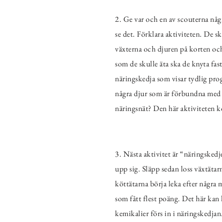
2. Ge var och en av scouterna någr
se det. Förklara aktiviteten. De s
växterna och djuren på korten och 
som de skulle äta ska de knyta fas
näringskedja som visar tydlig prog
några djur som är förbundna med me
näringsnät? Den här aktiviteten ko
3. Nästa aktivitet är “näringskedj
upp sig. Släpp sedan loss växtätar
köttätarna börja leka efter några 
som fått flest poäng. Det här kan
kemikalier förs in i näringskedjan