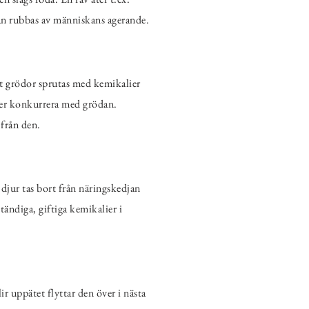
kan rubbas av människans agerande.
tt grödor sprutas med kemikalier
ler konkurrera med grödan.
 från den.
 djur tas bort från näringskedjan
ändiga, giftiga kemikalier i
r uppätet flyttar den över i nästa