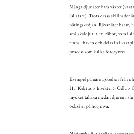
Många djur äter bara växter (växtä
(allätare). Trots dessa skillnader
näringskedjan. Rävar äter harar, h
små skaldjur, t.ex. räkor, som i 
finns i haven och delas in i växt
process som kallas fotosyntes.
Exempel på näringskedjor från o
Haj Kaktus > Insekter > Ödla > O
mycket talrika medan djuren i slu
också är på hög nivå.
Näringskedjor är för det mesta mer