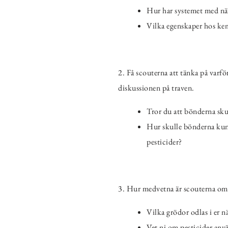
Hur har systemet med när
Vilka egenskaper hos kem
2. Få scouterna att tänka på varfö
diskussionen på traven.
Tror du att bönderna skul
Hur skulle bönderna kun
pesticider?
3. Hur medvetna är scouterna om p
Vilka grödor odlas i er nä
Vet ni om pesticider anvä