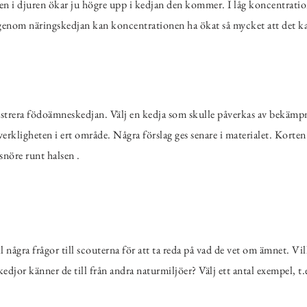
n i djuren ökar ju högre upp i kedjan den kommer. I låg koncentration
 genom näringskedjan kan koncentrationen ha ökat så mycket att det k
ustrera födoämneskedjan. Välj en kedja som skulle påverkas av bekäm
rkligheten i ert område. Några förslag ges senare i materialet. Korten
 snöre runt halsen .
l några frågor till scouterna för att ta reda på vad de vet om ämnet. 
edjor känner de till från andra naturmiljöer? Välj ett antal exempel, t