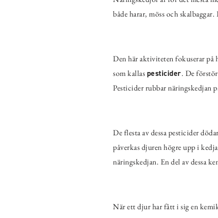
både harar, möss och skalbaggar. 
Den här aktiviteten fokuserar på 
som kallas
pesticider
. De förstö
Pesticider rubbar näringskedjan p
De flesta av dessa pesticider döda
påverkas djuren högre upp i kedja
näringskedjan. En del av dessa kemi
När ett djur har fått i sig en kem