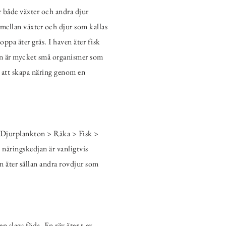
er både växter och andra djur
e mellan växter och djur som kallas
ppa äter gräs. I haven äter fisk
ton är mycket små organismer som
r att skapa näring genom en
 Djurplankton > Räka > Fisk >
näringskedjan är vanligtvis
n äter sällan andra rovdjur som
n slags föda. En räv äter t.ex.