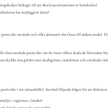
ingskedjor bidragit till att öka koncentrationen av kemikalier?
ikalierna har möjliggjort detta?
r pesticider används och vilka alternativ det finns till sådana medel. F
le sluta använda pesticider om de visste vilken skada de förorsakar hö
na skydda sina grödor mot skadegörare, sjukdomar och oönskade växte
esticider i sitt närsamhälle? Använd följande frågor för att diskutera 
rmiljö, i regionen, i landet?
nds lokalt, regionalt, nationellt?