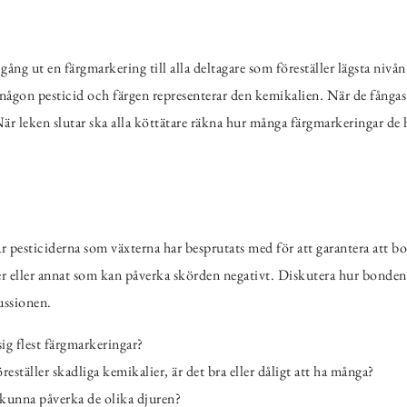
ng ut en färgmarkering till alla deltagare som föreställer lägsta nivån
någon pesticid och färgen representerar den kemikalien. När de fångas
När leken slutar ska alla köttätare räkna hur många färgmarkeringar de 
r pesticiderna som växterna har besprutats med för att garantera att b
ter eller annat som kan påverka skörden negativt. Diskutera hur bonden
kussionen.
sig flest färgmarkeringar?
ställer skadliga kemikalier, är det bra eller dåligt att ha många?
kunna påverka de olika djuren?