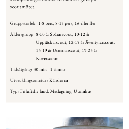
scoutmötet.
Gruppstorlek:
1-8 pers
,
8-15 pers
,
16 eller fler
Åldersgrupp:
8-10 år Spårarscout
,
10-12 år
Upptäckarscout
,
12-15 år Äventyrarscout
,
15-19 år Utmanarscout
,
19-25 år
Roverscout
Tidsåtgång:
30 min - 1 timme
Utvecklingsområde:
Känslorna
Typ:
Friluftsliv land
,
Matlagning
,
Utomhus