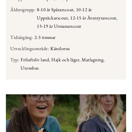
Åldersgrupp:
8-10 år Spårarscout
,
10-12 år
Upptäckarscout
,
12-15 år Äventyrarscout
,
15-19 år Utmanarscout
Tidsåtgång:
2-3 timmar
Utvecklingsområde:
Känslorna
Typ:
Friluftsliv land
,
Hajk och läger
,
Matlagning
,
Utomhus