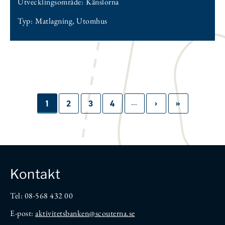
Utvecklingsområde:
Känslorna
Typ:
Matlagning
,
Utomhus
…
Paginering
Sida
1
Sida
2
Sida
3
Sida
4
Nästa
›
Sista
»
sida
sidan
Kontakt
Tel: 08-568 432 00
E-post:
aktivitetsbanken
@scouterna.se