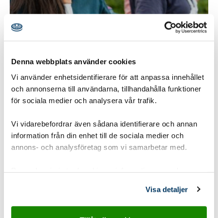
Hajkbomb
Denna webbplats använder cookies
Öva eldning genom att laga en smaskig lunch eller
middag på glöd. Krävs en ordentlig brasa så
Vi använder enhetsidentifierare för att anpassa innehållet
och annonserna till användarna, tillhandahålla funktioner
scouterna får öva ordentligt på att hitta ved och
för sociala medier och analysera vår trafik.
såga/hugga.
Vi vidarebefordrar även sådana identifierare och annan
Gruppstorlek:
1-8 pers
,
8-15 pers
information från din enhet till de sociala medier och
annons- och analysföretag som vi samarbetar med.
Åldersgrupp:
10-12 år Upptäckarscout
,
12-15 år
Äventyrarscout
,
15-19 år Utmanarscout
Dessa kan i sin tur kombinera informationen med annan
Tidsåtgång:
2-3 timmar
information som du har tillhandahållit eller som de har
Visa detaljer
samlat in när du har använt deras tjänster.
Utvecklingsområde:
Känslorna