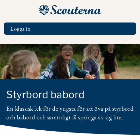
Hoppa
till
huvudinnehåll
Logga in
Tools
Styrbord babord
En klassisk lek för de yngsta för att öva på styrbord
och babord och samtidigt få springa av sig lite.