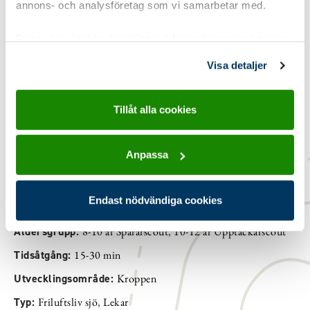
annons- och analysföretag som vi samarbetar med.
Material
Dessa kan i sin tur kombinera informationen med annan
information som du har tillhandahållit eller som de har
Visa detaljer
samlat in när du har använt deras tjänster.
Tillåt alla cookies
Anpassa
Detaljinformation
Endast nödvändiga cookies
Gruppstorlek:
8-15 pers
,
16 eller fler
Åldersgrupp:
8-10 år Spårarscout
,
10-12 år Upptäckarscout
Tidsåtgång:
15-30 min
Utvecklingsområde:
Kroppen
Typ:
Friluftsliv sjö
,
Lekar