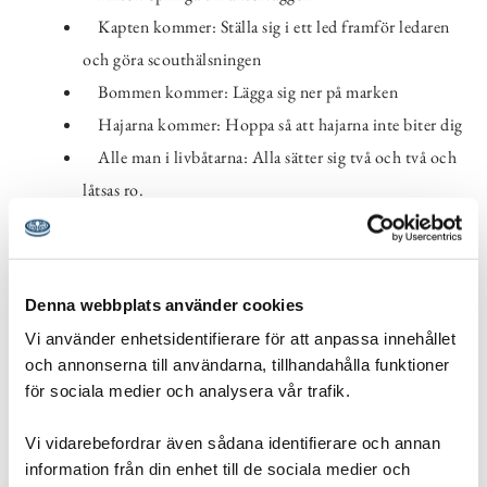
Kapten kommer: Ställa sig i ett led framför ledaren
och göra scouthälsningen
Bommen kommer: Lägga sig ner på marken
Hajarna kommer: Hoppa så att hajarna inte biter dig
Alle man i livbåtarna: Alla sätter sig två och två och
låtsas ro.
För de som gillar tävling så så kan man lägga till att den person
som är sist åker ut. Siste person kvar har vunnit.
Denna webbplats använder cookies
Säkerhet
Vi använder enhetsidentifierare för att anpassa innehållet
Tänk på att inte alla har samma rörelseförmåga. Se till att
och annonserna till användarna, tillhandahålla funktioner
för sociala medier och analysera vår trafik.
anpassa aktiviteten till din grupp.
Vi vidarebefordrar även sådana identifierare och annan
information från din enhet till de sociala medier och