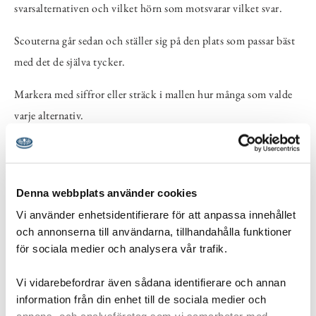
svarsalternativen och vilket hörn som motsvarar vilket svar.
Scouterna går sedan och ställer sig på den plats som passar bäst
med det de själva tycker.
Markera med siffror eller sträck i mallen hur många som valde
varje alternativ.
När ni genomfört aktiviteten vill vi gärna att ni fyller i
resultaten
från övningen i ett formulär på Scouternas hemsida. Formuläret
Denna webbplats använder cookies
hittar ni på https://www.scouterna.se/programutvardering/
Vi använder enhetsidentifierare för att anpassa innehållet
och annonserna till användarna, tillhandahålla funktioner
Svaren kommer att användas i Scouternas arbete att behålla ett
för sociala medier och analysera vår trafik.
modernt, genomtänkt, utvecklande och attraktivt program för
Vi vidarebefordrar även sådana identifierare och annan
såväl scouter som ledare.
information från din enhet till de sociala medier och