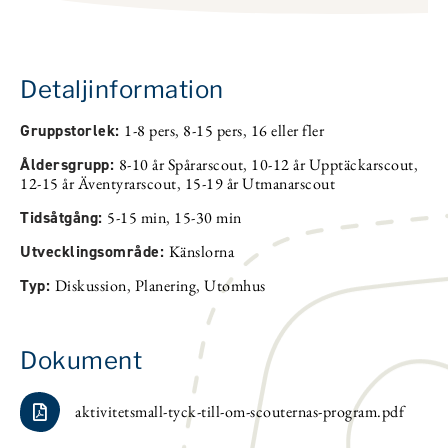
Detaljinformation
Gruppstorlek:
1-8 pers
,
8-15 pers
,
16 eller fler
Åldersgrupp:
8-10 år Spårarscout
,
10-12 år Upptäckarscout
,
12-15 år Äventyrarscout
,
15-19 år Utmanarscout
Tidsåtgång:
5-15 min
,
15-30 min
Utvecklingsområde:
Känslorna
Typ:
Diskussion
,
Planering
,
Utomhus
Dokument
aktivitetsmall-tyck-till-om-scouternas-program.pdf