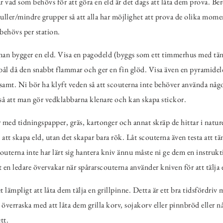
år vad som behövs för att göra en eld är det dags att låta dem prova. B
atruller/mindre grupper så att alla har möjlighet att prova de olika mo
behövs per station.
 man bygger en eld. Visa en pagodeld (byggs som ett timmerhus med tä
ål då den snabbt flammar och ger en fin glöd. Visa även en pyramideld
amt. Ni bör ha klyft veden så att scouterna inte behöver använda någon
så att man gör vedklabbarna klenare och kan skapa stickor.
ar med tidningspapper, gräs, kartonger och annat skräp de hittar i nature
ll att skapa eld, utan det skapar bara rök. Låt scouterna även testa att t
couterna inte har lärt sig hantera kniv ännu måste ni ge dem en instrukti
att en ledare övervakar när spårarscouterna använder kniven för att tälja 
 lämpligt att låta dem tälja en grillpinne. Detta är ett bra tidsfördriv 
i överraska med att låta dem grilla korv, sojakorv eller pinnbröd eller n
tt.