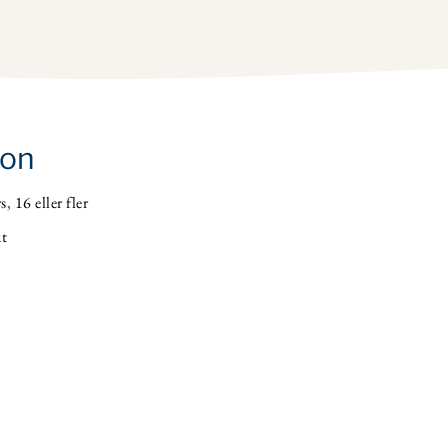
ion
s
,
16 eller fler
ut