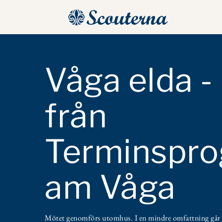
Våga elda -
från
Terminspro
am Våga
Mötet genomförs utomhus. I en mindre omfattning går 