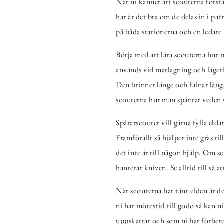
När ni känner att scouterna först
har är det bra om de delas in i p
på båda stationerna och en ledare 
Börja med att lära scouterna hur
används vid matlagning och lägerb
Den brinner länge och falnar långs
scouterna hur man späntar veden 
Spårarscouter vill gärna fylla eld
Framförallt så hjälper inte gräs ti
det inte är till någon hjälp. Om s
hanterar kniven. Se alltid till så 
När scouterna har tänt elden är det
ni har mötestid till godo så kan n
uppskattar och som ni har förbere