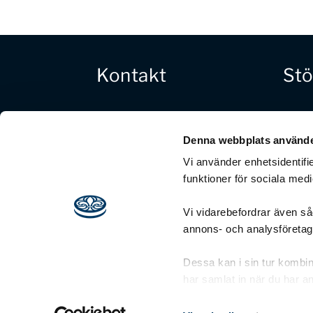
Kontakt
Stö
Tel: 08-568 432 00
Ge en 
Bankg
E-post:
Denna webbplats använde
Swish:
aktivitetsbanken
@scouterna.se
Vi använder enhetsidentifie
Organi
Rapportera fel på webbplatsen:
80200
funktioner för sociala medi
webmaster@scouterna.se
Vi vidarebefordrar även såd
Fler kontaktuppgifter på
Scouterna.se
annons- och analysföreta
Dessa kan i sin tur kombin
har samlat in när du har an
Om cookies/kakor