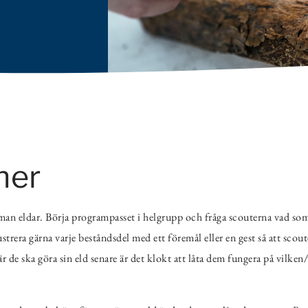
ner
 man eldar. Börja programpasset i helgrupp och fråga scouterna vad som k
strera gärna varje beståndsdel med ett föremål eller en gest så att scou
 de ska göra sin eld senare är det klokt att låta dem fungera på vilke