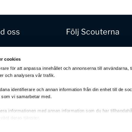
d oss
Följ Scouterna
gåva direkt
Facebook
irot: 900-3161
Instagram
r cookies
 123 900 52 24
rare för att anpassa innehållet och annonserna till användarna, t
Youtube
sationsnr.
6-2942
er och analysera vår trafik.
ana identifierare och annan information från din enhet till de so
g som vi samarbetar med.
era informationen med annan information som du har tillhandahål
vänt deras tjänster.