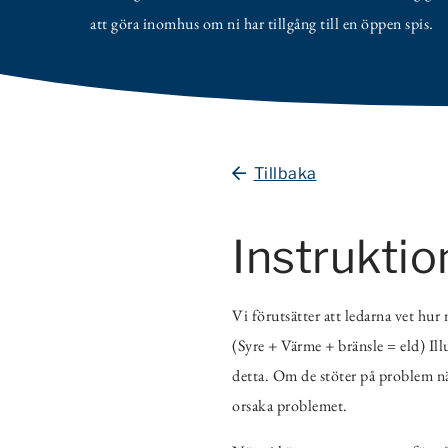
att göra inomhus om ni har tillgång till en öppen spis.
Tillbaka
Instruktio
Vi förutsätter att ledarna vet hur
(Syre + Värme + bränsle = eld) Illu
detta. Om de stöter på problem när
orsaka problemet.