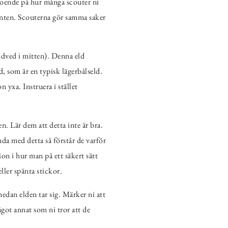
eroende på hur många scouter ni
menten. Scouterna gör samma saker
ndved i mitten). Denna eld
, som är en typisk lägerbålseld.
 yxa. Instruera i stället
n. Lär dem att detta inte är bra.
ända med detta så förstår de varför
on i hur man på ett säkert sätt
eller spänta stickor.
medan elden tar sig. Märker ni att
ågot annat som ni tror att de