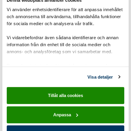
Denna webbplats använder cookies
För att scouterna ska få testa på saker i en ny miljö.
Det finns många enkla sätt att baka, även utan
Vi använder enhetsidentifierare för att anpassa innehållet
ugn.
och annonserna till användarna, tillhandahålla funktioner
för sociala medier och analysera vår trafik.
Gruppstorlek:
1-8 pers
,
8-15 pers
Vi vidarebefordrar även sådana identifierare och annan
Åldersgrupp:
8-10 år Spårarscout
,
10-12 år
information från din enhet till de sociala medier och
annons- och analysföretag som vi samarbetar med.
Upptäckarscout
,
12-15 år Äventyrarscout
,
15-19 år Utmanarscout
Dessa kan i sin tur kombinera informationen med annan
Tidsåtgång:
2-3 timmar
information som du har tillhandahållit eller som de har
Visa detaljer
samlat in när du har använt deras tjänster.
Utvecklingsområde:
Känslorna
Typ:
Friluftsliv land
,
Hajk och läger
,
Matlagning
,
Tillåt alla cookies
Utomhus
Anpassa