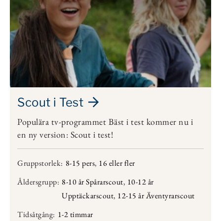
Scout i Test
Populära tv-programmet Bäst i test kommer nu i
en ny version: Scout i test!
Gruppstorlek:
8-15 pers
,
16 eller fler
Åldersgrupp:
8-10 år Spårarscout
,
10-12 år
Upptäckarscout
,
12-15 år Äventyrarscout
Tidsåtgång:
1-2 timmar