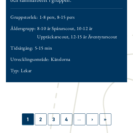
Gruppstorlek:
1-8 pers
,
8-15 pers
Åldersgrupp:
8-10 år Spårarscout
,
10-12 år
Upptäckarscout
,
12-15 år Äventyrarscout
Tidsåtgång:
5-15 min
Utvecklingsområde:
Känslorna
Typ:
Lekar
…
Paginering
Sida
1
Sida
2
Sida
3
Sida
4
Nästa
›
Sista
»
sida
sidan