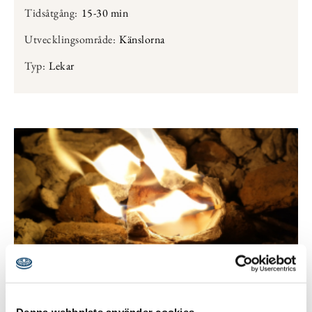
Tidsåtgång:
15-30 min
Utvecklingsområde:
Känslorna
Typ:
Lekar
Baka bröd över öppen eld