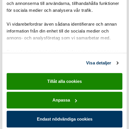
och annonserna till användarna, tillhandahålla funktioner
för sociala medier och analysera vår trafik.
Vi vidarebefordrar även sådana identifierare och annan
information från din enhet till de sociala medier och
annons- och analysföretag som vi samarbetar med.
Dessa kan i sin tur kombinera informationen med annan
information som du har tillhandahållit eller som de har
Visa detaljer
samlat in när du har använt deras tjänster.
Tillåt alla cookies
Draknästet
Scouterna får testa att uppfinna lösningar på
Anpassa
vardagliga problem
Endast nödvändiga cookies
Gruppstorlek:
1-8 pers
,
8-15 pers
,
16 eller fler