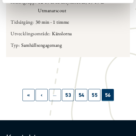
Åldersgrupp:
12-15 år Äventyrarscout
,
15-19 år
Utmanarscout
Tidsåtgång:
30 min - 1 timme
Utvecklingsområde:
Känslorna
Typ:
Samhällsengagemang
…
Paginering
First
«
Föregående
‹
Sida
53
Sida
54
Sida
55
Sida
56
page
sida