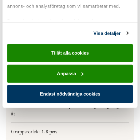
annons- och analysföretag som vi samarbetar med.
Dessa kan i sin tur kombinera informationen med annan
information som du har tillhandahållit eller som de har
Visa detaljer
samlat in när du har använt deras tjänster.
Tillåt alla cookies
Anpassa
20 liter vatten
Endast nödvändiga cookies
Scouten får kunskap om hur viktigt vatten är för
vår överlevnad och hur mycket det egentligen går
åt.
Gruppstorlek:
1-8 pers