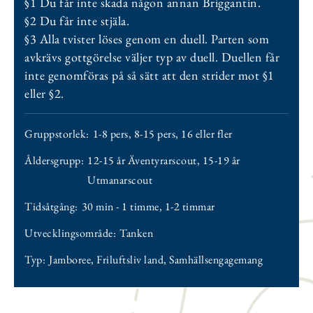
§1 Du får inte skada någon annan Briggantin.
§2 Du får inte stjäla.
§3 Alla tvister löses genom en duell. Parten som
avkrävs gottgörelse väljer typ av duell. Duellen får
inte genomföras på så sätt att den strider mot §1
eller §2.
Gruppstorlek:
1-8 pers
,
8-15 pers
,
16 eller fler
Åldersgrupp:
12-15 år Äventyrarscout
,
15-19 år
Utmanarscout
Tidsåtgång:
30 min - 1 timme
,
1-2 timmar
Utvecklingsområde:
Tanken
Typ:
Jamboree
,
Friluftsliv land
,
Samhällsengagemang