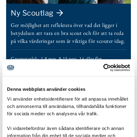
Ny Scoutlag
Ger möjlighet att reflektera över vad det ligger i
betydelsen att vara en bra scout och för att ta reda
på vilka värderingar som är viktiga för scouter idag.
Gruppstorlek:
1-8 pers
,
8-15 pers
,
16 eller fler
Åldersgrupp:
10-12 år Upptäckarscout
,
12-15 år
Äventyrarscout
,
15-19 år Utmanarscout
,
19-
25 år Roverscout
,
Ledare
Denna webbplats använder cookies
Tidsåtgång:
30 min - 1 timme
Vi använder enhetsidentifierare för att anpassa innehållet
och annonserna till användarna, tillhandahålla funktioner
Utvecklingsområde:
Tanken
för sociala medier och analysera vår trafik.
Typ:
Diskussion
,
Samhällsengagemang
Vi vidarebefordrar även sådana identifierare och annan
information från din enhet till de sociala medier och