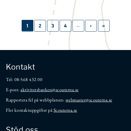
…
Paginering
Sida
1
Sida
2
Sida
3
Sida
4
Nästa
›
Sista
»
sida
sidan
Kontakt
Tel: 08-568 432 00
E-post:
aktivitetsbanken
@scouterna.se
Rapportera fel på webbplatsen:
webmaster@scouterna.se
Fler kontaktuppgifter på
Scouterna.se
Stöd oss