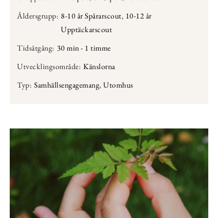
Åldersgrupp:
8-10 år Spårarscout
,
10-12 år
Upptäckarscout
Tidsåtgång:
30 min - 1 timme
Utvecklingsområde:
Känslorna
Typ:
Samhällsengagemang
,
Utomhus