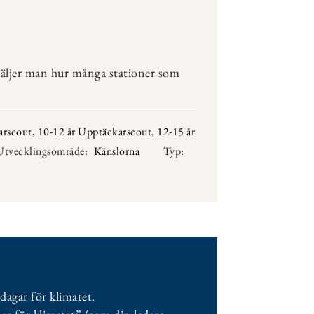
väljer man hur många stationer som
arscout
,
10-12 år Upptäckarscout
,
12-15 år
Utvecklingsområde:
Känslorna
Typ:
dagar för klimatet.