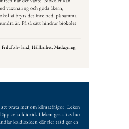
 luften när det växte. Biokolet kan
 med växtnäring och göda åkern,
okol så bryts det inte ned, på samma
hundra år. På så sätt hindrar biokolet
Friluftsliv land
,
Hållbarhet
,
Matlagning
,
l att prata mer om klimatfrågor. Leken
läpp av koldioxid. I leken gestaltas hur
dlar koldioxiden där fler träd ger en