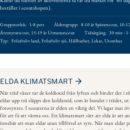
Klarar du hälften av aktiviteterna så får du märket för”40 da
beställer i scoutshopen).
Gruppstorlek:
1-8 pers
Åldersgrupp:
8-10 år Spårarscout
,
10-12
Äventyrarscout
,
15-19 år Utmanarscout
Tidsåtgång:
30 min - 1
Typ:
Friluftsliv land
,
Friluftsliv sjö
,
Hållbarhet
,
Lekar
,
Utomhus
ELDA KLIMATSMART
När träd växer tar de koldioxid från lyften och binder det i 
eldar upp trä släpps den koldioxid, som är bundet i trädet, ut 
fotosyntes. I scouterna är elden en viktig del. Vi lagar mat öve
för att få att värma oss. Ett klimatsmart sätt att elda är att
innebär att man eldar utan tillförsel av syre. När man eldar på