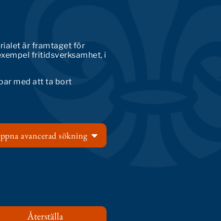
rialet är framtaget för
exempel fritidsverksamhet, i
bar med att ta bort
ppna avancerad sökning