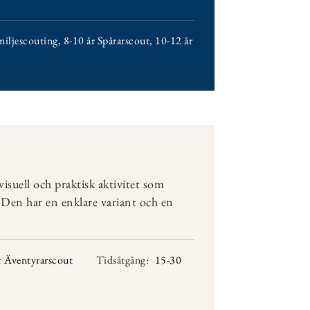
miljescouting
,
8-10 år Spårarscout
,
10-12 år
isuell och praktisk aktivitet som
r. Den har en enklare variant och en
r Äventyrarscout
Tidsåtgång:
15-30