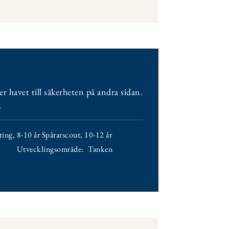
er havet till säkerheten på andra sidan.
.
ting
,
8-10 år Spårarscout
,
10-12 år
Utvecklingsområde:
Tanken