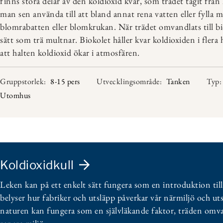
finns stora delar av den koldioxid kvar, som trädet tagit från
man sen använda till att bland annat rena vatten eller fylla
blomrabatten eller blomkrukan. När trädet omvandlats till bi
sätt som trä multnar. Biokolet håller kvar koldioxiden i flera 
att halten koldioxid ökar i atmosfären.
Gruppstorlek:
8-15 pers
Utvecklingsområde:
Tanken
Typ:
Utomhus
Koldioxidkull
Leken kan på ett enkelt sätt fungera som en introduktion til
belyser hur fabriker och utsläpp påverkar vår närmiljö och uts
naturen kan fungera som en självläkande faktor, träden omvan