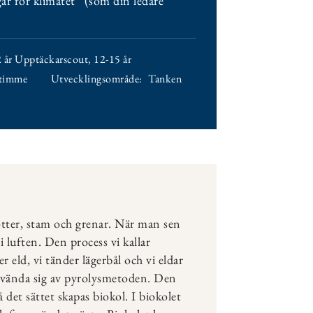
gar för klimatet” (som din ledare
 år Upptäckarscout
,
12-15 år
 timme
Utvecklingsområde:
Tanken
rötter, stam och grenar. När man sen
i luften. Den process vi kallar
r eld, vi tänder lägerbål och vi eldar
 använda sig av pyrolysmetoden. Den
 det sättet skapas biokol. I biokolet