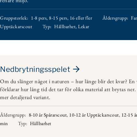
renare miljö.
Gruppstorlek:
1-8 pers
,
8-15 pers
,
16 eller fler
Åldersgrupp:
Fa
Upptäckarscout
Typ:
Hållbarhet
,
Lekar
Nedbrytningsspelet
Om du slänger något i naturen – hur länge blir det kvar? En v
förklarar hur lång tid det tar för olika material att brytas ne
mer detaljerad variant.
Åldersgrupp:
8-10 år Spårarscout
,
10-12 år Upptäckarscout
,
12-15 å
min
Typ:
Hållbarhet